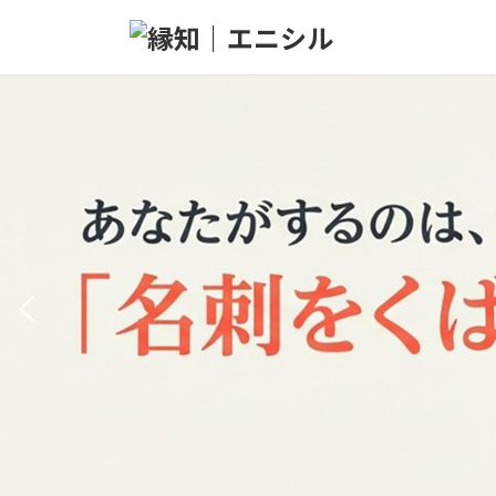
コ
ナ
ン
ビ
テ
ゲ
ン
ー
ツ
シ
へ
ョ
ス
ン
キ
に
ッ
移
プ
動