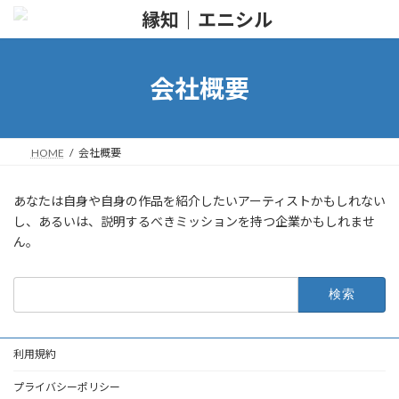
コ
ナ
ン
ビ
テ
ゲ
ン
ー
ツ
シ
会社概要
へ
ョ
ス
ン
キ
に
ッ
移
HOME
会社概要
プ
動
あなたは自身や自身の作品を紹介したいアーティストかもしれない
し、あるいは、説明するべきミッションを持つ企業かもしれませ
ん。
検
索:
利用規約
プライバシーポリシー