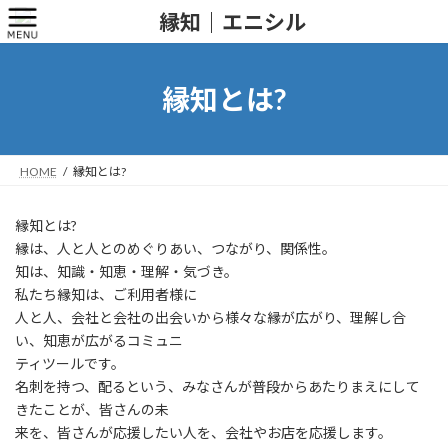
コ
ナ
ン
ビ
テ
ゲ
ン
ー
ツ
シ
縁知とは?
へ
ョ
ス
ン
キ
に
ッ
移
HOME
縁知とは?
プ
動
縁知とは?
縁は、人と人とのめぐりあい、つながり、関係性。
知は、知識・知恵・理解・気づき。
私たち縁知は、ご利用者様に
人と人、会社と会社の出会いから様々な縁が広がり、理解し合
い、知恵が広がるコミュニ
ティツールです。
名刺を持つ、配るという、みなさんが普段からあたりまえにして
きたことが、皆さんの未
来を、皆さんが応援したい人を、会社やお店を応援します。